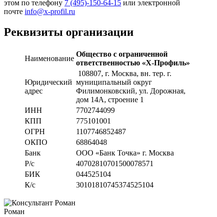
этом по телефону
7 (495)-150-64-15
или электронной
почте
info@x-profil.ru
Реквизиты организации
Общество с ограниченной
Наименование
ответственностью «Х-Профиль»
108807
, г. Москва,
вн. тер. г.
Юридический
муниципальный округ
адрес
Филимонковский, ул. Дорожная
,
дом 14А, строение 1
ИНН
7702744099
КПП
775101001
ОГРН
1107746852487
ОКПО
68864048
Банк
ООО «Банк Точка» г. Москва
Р/с
40702810701500078571
БИК
044525104
К/с
30101810745374525104
Роман