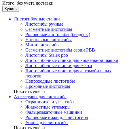
Итого:
без учета доставки
Купить
Листогибочные станки
Листогибы ручные
Сегментные листогибы
Роликовые листогибы (бендеры)
Настольные листогибы
Мини листогибы
Сегментные листогибы серии PBB
Листогибы Stalex pbb
Листогибочные станки для кровельной шашки
Листогибочные станки для жести
Листогибочные станки для автомобильных
порогов
Непроходные листогибы
Проходные листогибы
Показать ещё
Аксессуары для листогиба
Ограничители угла гиба
Жидкостные угломеры
Фальцезакаточные машинки
Роликовые ножи для листогиба
Упоры для листогиба
Показать ещё