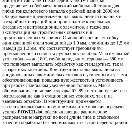
Листогиб Van Mark IT 863 серии Mark IV Industrial
представляет собой механический мобильный станок для
гибки тонколистового металла с рабочей длиной 2600 мм.
Оборудование предназначено для выполнения гибочных и
раскройных операций при производстве кровельных,
фасадных и вентиляционных элементов, а также для
эксплуатации на строительных объектах и в
производственных условиях. Станок обеспечивает гибку
оцинкованной стали толщиной до 1,0 мм, алюминия до 1,5 мм
и меди до 1,2 мм, что соответствует требованиям
промышленного сегмента ручных листогибов. Максимальный
угол гибки — до 180°, глубина подачи материала — 380 мм,
что позволяет выполнять обработку как стандартных, так и
габаритных заготовок. Конструкция станка выполнена из
анодированных алюминиевых сплавов с усиленными узлами,
обеспечивающими повышенную жесткость и устойчивость
при работе с металлом увеличенной толщины. Масса
оборудования составляет порядка 67–89 кг, что допускает его
использование как в стационарных условиях, так и на
выездных объектах. В конструкции применяется
эксцентриковый механизм прижима и технология передачи
усилия
POWERslot
, обеспечивающие равномерное
распределение нагрузки по всей длине гиба и стабильное
качество обработки без необходимости частой перенастройки.