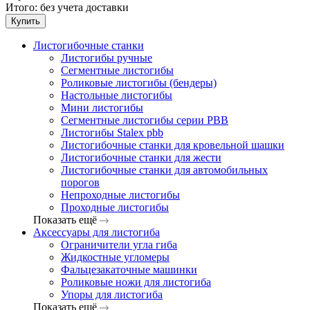
Итого:
без учета доставки
Купить
Листогибочные станки
Листогибы ручные
Сегментные листогибы
Роликовые листогибы (бендеры)
Настольные листогибы
Мини листогибы
Сегментные листогибы серии PBB
Листогибы Stalex pbb
Листогибочные станки для кровельной шашки
Листогибочные станки для жести
Листогибочные станки для автомобильных
порогов
Непроходные листогибы
Проходные листогибы
Показать ещё
Аксессуары для листогиба
Ограничители угла гиба
Жидкостные угломеры
Фальцезакаточные машинки
Роликовые ножи для листогиба
Упоры для листогиба
Показать ещё