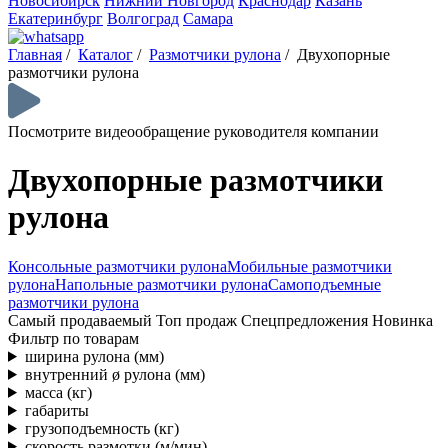
Новосибирск
Нижний Новгород
Краснодар
Казань
Екатеринбург
Волгоград
Самара
Главная
/
Каталог
/
Размотчики рулона
/
Двухопорные
размотчики рулона
Посмотрите видеообращение руководителя компании
Двухопорные размотчики
рулона
Консольные размотчики рулона
Мобильные размотчики
рулона
Напольные размотчики рулона
Самоподъемные
размотчики рулона
Самый продаваемый
Топ продаж
Спецпредложения
Новинка
Фильтр по товарам
ширина рулона (мм)
внутренний ø рулона (мм)
масса (кг)
габариты
грузоподъемность (кг)
скорость размотки (м/мин)