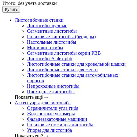
Итого:
без учета доставки
Купить
Листогибочные станки
Листогибы ручные
Сегментные листогибы
Роликовые листогибы (бендеры)
Настольные листогибы
Мини листогибы
Сегментные листогибы серии PBB
Листогибы Stalex pbb
Листогибочные станки для кровельной шашки
Листогибочные станки для жести
Листогибочные станки для автомобильных
порогов
Непроходные листогибы
Проходные листогибы
Показать ещё
Аксессуары для листогиба
Ограничители угла гиба
Жидкостные угломеры
Фальцезакаточные машинки
Роликовые ножи для листогиба
Упоры для листогиба
Показать ещё