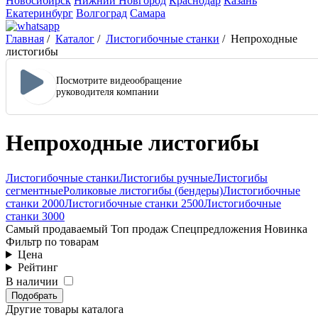
Новосибирск
Нижний Новгород
Краснодар
Казань
Екатеринбург
Волгоград
Самара
Главная
/
Каталог
/
Листогибочные станки
/
Непроходные
листогибы
Посмотрите видеообращение
руководителя компании
Непроходные листогибы
Листогибочные станки
Листогибы ручные
Листогибы
сегментные
Роликовые листогибы (бендеры)
Листогибочные
станки 2000
Листогибочные станки 2500
Листогибочные
станки 3000
Самый продаваемый
Топ продаж
Спецпредложения
Новинка
Фильтр по товарам
Цена
Рейтинг
В наличии
Подобрать
Другие товары каталога