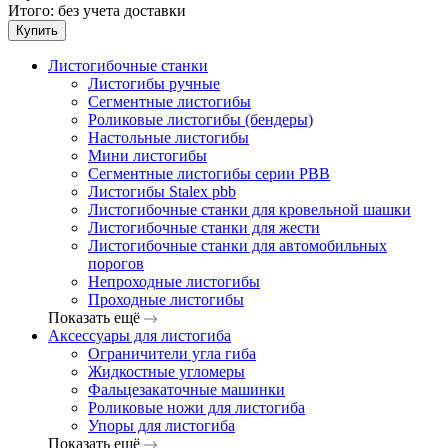
Итого:
без учета доставки
Купить
Листогибочные станки
Листогибы ручные
Сегментные листогибы
Роликовые листогибы (бендеры)
Настольные листогибы
Мини листогибы
Сегментные листогибы серии PBB
Листогибы Stalex pbb
Листогибочные станки для кровельной шашки
Листогибочные станки для жести
Листогибочные станки для автомобильных
порогов
Непроходные листогибы
Проходные листогибы
Показать ещё
Аксессуары для листогиба
Ограничители угла гиба
Жидкостные угломеры
Фальцезакаточные машинки
Роликовые ножи для листогиба
Упоры для листогиба
Показать ещё