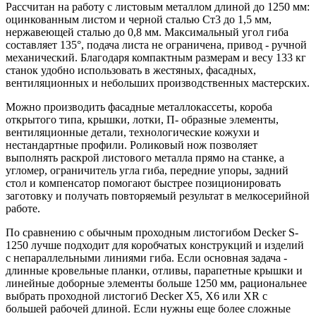
Рассчитан на работу с листовым металлом длиной до 1250 мм:
оцинкованным листом и черной сталью Ст3 до 1,5 мм,
нержавеющей сталью до 0,8 мм. Максимальный угол гиба
составляет 135°, подача листа не ограничена, привод - ручной
механический. Благодаря компактным размерам и весу 133 кг
станок удобно использовать в жестяных, фасадных,
вентиляционных и небольших производственных мастерских.
Можно производить фасадные металлокассеты, короба
открытого типа, крышки, лотки, П- образные элементы,
вентиляционные детали, технологические кожухи и
нестандартные профили. Роликовый нож позволяет
выполнять раскрой листового металла прямо на станке, а
угломер, ограничитель угла гиба, передние упоры, задний
стол и компенсатор помогают быстрее позиционировать
заготовку и получать повторяемый результат в мелкосерийной
работе.
По сравнению с обычным проходным листогибом Decker S-
1250 лучше подходит для коробчатых конструкций и изделий
с непараллельными линиями гиба. Если основная задача -
длинные кровельные планки, отливы, парапетные крышки и
линейные доборные элементы больше 1250 мм, рациональнее
выбрать проходной листогиб Decker X5, X6 или XR с
большей рабочей длиной. Если нужны еще более сложные