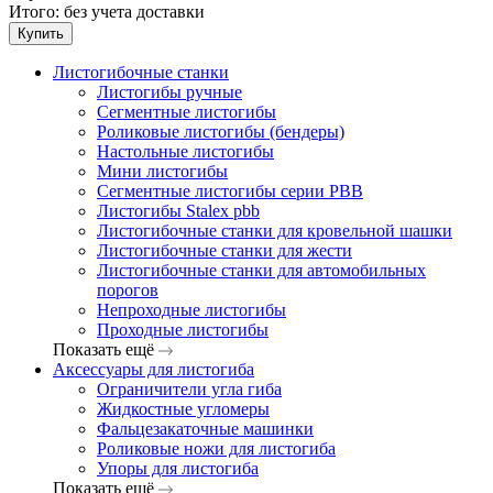
Итого:
без учета доставки
Купить
Листогибочные станки
Листогибы ручные
Сегментные листогибы
Роликовые листогибы (бендеры)
Настольные листогибы
Мини листогибы
Сегментные листогибы серии PBB
Листогибы Stalex pbb
Листогибочные станки для кровельной шашки
Листогибочные станки для жести
Листогибочные станки для автомобильных
порогов
Непроходные листогибы
Проходные листогибы
Показать ещё
Аксессуары для листогиба
Ограничители угла гиба
Жидкостные угломеры
Фальцезакаточные машинки
Роликовые ножи для листогиба
Упоры для листогиба
Показать ещё