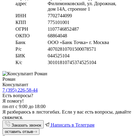
адрес
Филимонковский, ул. Дорожная
,
дом 14А, строение 1
ИНН
7702744099
КПП
775101001
ОГРН
1107746852487
ОКПО
68864048
Банк
ООО «Банк Точка» г. Москва
Р/с
40702810701500078571
БИК
044525104
К/с
30101810745374525104
Роман
Консультант
7 (395) 226-58-44
Есть вопросы?
Я помогу!
пн-пт с 9:00 до 18:00
Я разбираюсь в листогибах. Если у вас есть вопросы, давайте
свяжемся.
Написать в Телеграм
Заказать звонок
оставить отзыв