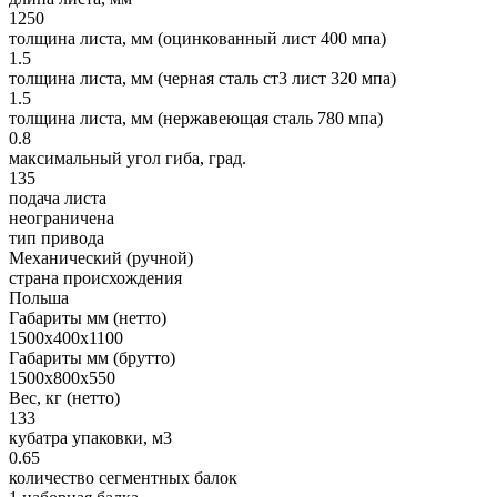
1250
толщина листа, мм (оцинкованный лист 400 мпа)
1.5
толщина листа, мм (черная сталь ст3 лист 320 мпа)
1.5
толщина листа, мм (нержавеющая сталь 780 мпа)
0.8
максимальный угол гиба, град.
135
подача листа
неограничена
тип привода
Механический (ручной)
страна происхождения
Польша
Габариты мм (нетто)
1500x400x1100
Габариты мм (брутто)
1500х800х550
Вес, кг (нетто)
133
кубатра упаковки, м3
0.65
количество сегментных балок