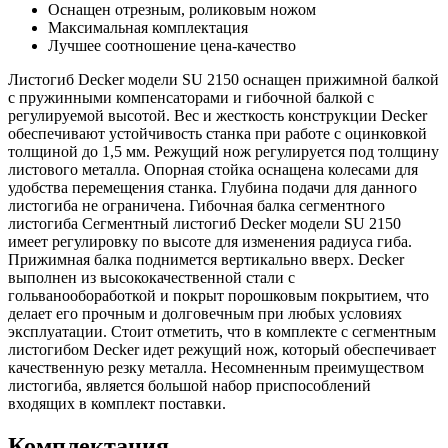
Оснащен отрезным, роликовым ножом
Максимальная комплектация
Лучшее соотношение цена-качество
Листогиб Decker модели SU 2150 оснащен прижимной балкой
с пружинными компенсаторами и гибочной балкой с
регулируемой высотой. Вес и жесткость конструкции Decker
обеспечивают устойчивость станка при работе с оцинковкой
толщиной до 1,5 мм. Режущий нож регулируется под толщину
листового металла. Опорная стойка оснащена колесами для
удобства перемещения станка. Глубина подачи для данного
листогиба не ограничена. Гибочная балка сегментного
листогиба Сегментный листогиб Decker модели SU 2150
имеет регулировку по высоте для изменения радиуса гиба.
Прижимная балка поднимется вертикально вверх. Decker
выполнен из высококачественной стали с
гольванообоработкой и покрыт порошковым покрытием, что
делает его прочным и долговечным при любых условиях
эксплуатации. Стоит отметить, что в комплекте с сегментным
листогибом Decker идет режущий нож, который обеспечивает
качественную резку металла. Несомненным преимуществом
листогиба, является большой набор приспособлений
входящих в комплект поставки.
Комплектация