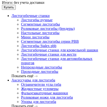
Итого:
без учета доставки
Купить
Листогибочные станки
Листогибы ручные
Сегментные листогибы
Роликовые листогибы (бендеры)
Настольные листогибы
Мини листогибы
Сегментные листогибы серии PBB
Листогибы Stalex pbb
Листогибочные станки для кровельной шашки
Листогибочные станки для жести
Листогибочные станки для автомобильных
порогов
Непроходные листогибы
Проходные листогибы
Показать ещё
Аксессуары для листогиба
Ограничители угла гиба
Жидкостные угломеры
Фальцезакаточные машинки
Роликовые ножи для листогиба
Упоры для листогиба
Показать ещё