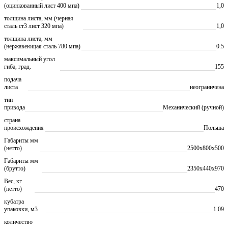
(оцинкованный лист 400 мпа)
1,0
толщина листа, мм (черная
сталь ст3 лист 320 мпа)
1,0
толщина листа, мм
(нержавеющая сталь 780 мпа)
0.5
максимальный угол
гиба, град.
155
подача
листа
неограничена
тип
привода
Механический (ручной)
страна
происхождения
Польша
Габариты мм
(нетто)
2500x800x500
Габариты мм
(брутто)
2350х440х970
Вес, кг
(нетто)
470
кубатра
упаковки, м3
1.09
количество