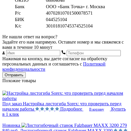
ОКПО
68864048
Банк
ООО «Банк Точка» г. Москва
Р/с
40702810701500078571
БИК
044525104
К/с
30101810745374525104
Не нашли ответ на вопрос?
Задайте его нам напрямую. Оставьте номер и мы свяжемся с
вами в течение 10 минут
Нажимая на кнопку, вы даете согласие на обработку
персональных данных и соглашаетесь с
Политикой
конфиденциальности
Отправить
Похожие товары
Под заказ
Настройка листогиба Sorex: что проверить перед
началом работы
Подробнее
Купить
В корзину
в 1 клик
Новинка
279
840 руб.
Листогибочный станок Falzbauer MAXX 3200