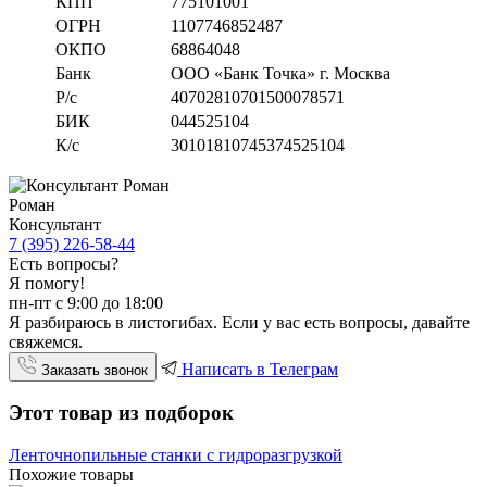
КПП
775101001
ОГРН
1107746852487
ОКПО
68864048
Банк
ООО «Банк Точка» г. Москва
Р/с
40702810701500078571
БИК
044525104
К/с
30101810745374525104
Роман
Консультант
7 (395) 226-58-44
Есть вопросы?
Я помогу!
пн-пт с 9:00 до 18:00
Я разбираюсь в листогибах. Если у вас есть вопросы, давайте
свяжемся.
Написать в Телеграм
Заказать звонок
Этот товар из подборок
Ленточнопильные станки с гидроразгрузкой
Похожие товары