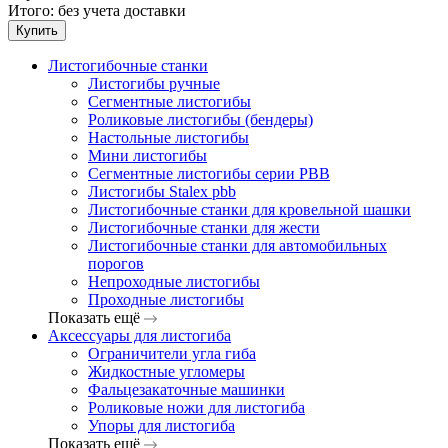
Итого:
без учета доставки
Купить
Листогибочные станки
Листогибы ручные
Сегментные листогибы
Роликовые листогибы (бендеры)
Настольные листогибы
Мини листогибы
Сегментные листогибы серии PBB
Листогибы Stalex pbb
Листогибочные станки для кровельной шашки
Листогибочные станки для жести
Листогибочные станки для автомобильных
порогов
Непроходные листогибы
Проходные листогибы
Показать ещё
Аксессуары для листогиба
Ограничители угла гиба
Жидкостные угломеры
Фальцезакаточные машинки
Роликовые ножи для листогиба
Упоры для листогиба
Показать ещё