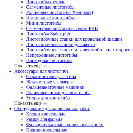
Листогибы ручные
Сегментные листогибы
Роликовые листогибы (бендеры)
Настольные листогибы
Мини листогибы
Сегментные листогибы серии PBB
Листогибы Stalex pbb
Листогибочные станки для кровельной шашки
Листогибочные станки для жести
Листогибочные станки для автомобильных порогов
Непроходные листогибы
Проходные листогибы
Показать ещё
Аксессуары для листогиба
Ограничители угла гиба
Жидкостные угломеры
Фальцезакаточные машинки
Роликовые ножи для листогиба
Упоры для листогиба
Показать ещё
Оборудование для кровельных работ
Клещи кровельные
Рамки для фальца
Фальцепрокатные кровельные станки
Киянки кровельные