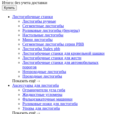
Итого:
без учета доставки
Купить
Листогибочные станки
Листогибы ручные
Сегментные листогибы
Роликовые листогибы (бендеры)
Настольные листогибы
Мини листогибы
Сегментные листогибы серии PBB
Листогибы Stalex pbb
Листогибочные станки для кровельной шашки
Листогибочные станки для жести
Листогибочные станки для автомобильных
порогов
Непроходные листогибы
Проходные листогибы
Показать ещё
Аксессуары для листогиба
Ограничители угла гиба
Жидкостные угломеры
Фальцезакаточные машинки
Роликовые ножи для листогиба
Упоры для листогиба
Показать ещё