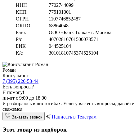
ИНН
7702744099
КПП
775101001
ОГРН
1107746852487
ОКПО
68864048
Банк
ООО «Банк Точка» г. Москва
Р/с
40702810701500078571
БИК
044525104
К/с
30101810745374525104
Роман
Консультант
7 (395) 226-58-44
Есть вопросы?
Я помогу!
пн-пт с 9:00 до 18:00
Я разбираюсь в листогибах. Если у вас есть вопросы, давайте
свяжемся.
Написать в Телеграм
Заказать звонок
Этот товар из подборок