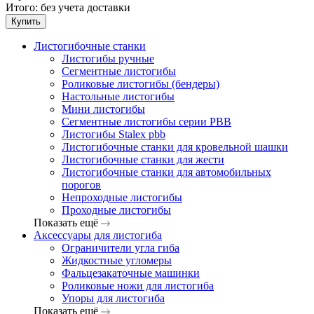
Итого:
без учета доставки
Купить
Листогибочные станки
Листогибы ручные
Сегментные листогибы
Роликовые листогибы (бендеры)
Настольные листогибы
Мини листогибы
Сегментные листогибы серии PBB
Листогибы Stalex pbb
Листогибочные станки для кровельной шашки
Листогибочные станки для жести
Листогибочные станки для автомобильных
порогов
Непроходные листогибы
Проходные листогибы
Показать ещё
Аксессуары для листогиба
Ограничители угла гиба
Жидкостные угломеры
Фальцезакаточные машинки
Роликовые ножи для листогиба
Упоры для листогиба
Показать ещё