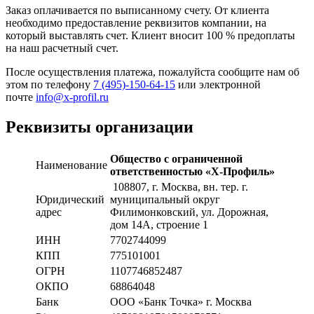
Заказ оплачивается по выписанному счету. От клиента
необходимо предоставление реквизитов компании, на
который выставлять счет. Клиент вносит 100 % предоплаты
на наш расчетный счет.
После осуществления платежа, пожалуйста сообщите нам об
этом по телефону
7 (495)-150-64-15
или электронной
почте
info@x-profil.ru
Реквизиты организации
Общество с ограниченной
Наименование
ответственностью «Х-Профиль»
108807
, г. Москва,
вн. тер. г.
Юридический
муниципальный округ
адрес
Филимонковский, ул. Дорожная
,
дом 14А, строение 1
ИНН
7702744099
КПП
775101001
ОГРН
1107746852487
ОКПО
68864048
Банк
ООО «Банк Точка» г. Москва