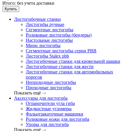
Итого:
без учета доставки
Купить
Листогибочные станки
Листогибы ручные
Сегментные листогибы
Роликовые листогибы (бендеры)
Настольные листогибы
Мини листогибы
Сегментные листогибы серии PBB
Листогибы Stalex pbb
Листогибочные станки для кровельной шашки
Листогибочные станки для жести
Листогибочные станки для автомобильных
порогов
Непроходные листогибы
Проходные листогибы
Показать ещё
Аксессуары для листогиба
Ограничители угла гиба
Жидкостные угломеры
Фальцезакаточные машинки
Роликовые ножи для листогиба
Упоры для листогиба
Показать ещё