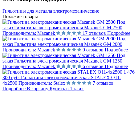
Гильотины для металла электромеханические
Похожие товары
Под
заказ
Гильотина электромеханическая Mazanek GM 2500
Производитель:
Mazanek
17 отзывов
Подробнее
Под
заказ
Гильотина электромеханическая Mazanek GM 2000
Производитель:
Mazanek
9 отзывов
Подробнее
Под
заказ
Гильотина электромеханическая Mazanek GM 1250
Производитель:
Mazanek
6 отзывов
Подробнее
1 476
300 руб.
Гильотина электромеханическая STALEX Q11-
4x2500
Производитель:
Stalex
7 отзывов
Подробнее
В корзину
Купить в 1 клик
Не нашли ответ на вопрос?
Задайте его нам напрямую. Оставьте номер и мы