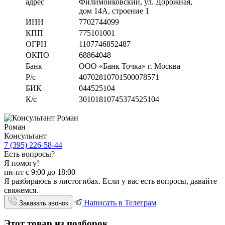
адрес
Филимонковский, ул. Дорожная
,
дом 14А, строение 1
ИНН
7702744099
КПП
775101001
ОГРН
1107746852487
ОКПО
68864048
Банк
ООО «Банк Точка» г. Москва
Р/с
40702810701500078571
БИК
044525104
К/с
30101810745374525104
Роман
Консультант
7 (395) 226-58-44
Есть вопросы?
Я помогу!
пн-пт с 9:00 до 18:00
Я разбираюсь в листогибах. Если у вас есть вопросы, давайте
свяжемся.
Написать в Телеграм
Заказать звонок
Этот товар из подборок