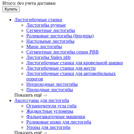
Итого:
без учета доставки
Купить
Листогибочные станки
Листогибы ручные
Сегментные листогибы
Роликовые листогибы (бендеры)
Настольные листогибы
Мини листогибы
Сегментные листогибы серии PBB
Листогибы Stalex pbb
Листогибочные станки для кровельной шашки
Листогибочные станки для жести
Листогибочные станки для автомобильных
порогов
Непроходные листогибы
Проходные листогибы
Показать ещё
Аксессуары для листогиба
Ограничители угла гиба
Жидкостные угломеры
Фальцезакаточные машинки
Роликовые ножи для листогиба
Упоры для листогиба
Показать ещё