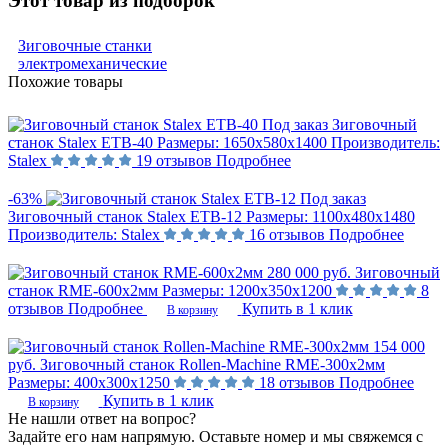
Этот товар из подборок
Зиговочные станки
электромеханические
Похожие товары
Под заказ
Зиговочный
станок Stalex ETB-40
Размеры:
1650х580х1400
Производитель:
Stalex
19 отзывов
Подробнее
-63%
Под заказ
Зиговочный станок Stalex ETB-12
Размеры:
1100х480х1480
Производитель:
Stalex
16 отзывов
Подробнее
280 000 руб.
Зиговочный
станок RME-600x2мм
Размеры:
1200х350х1200
8
отзывов
Подробнее
Купить в 1 клик
В корзину
154 000
руб.
Зиговочный станок Rollen-Machine RME-300x2мм
Размеры:
400х300х1250
18 отзывов
Подробнее
Купить в 1 клик
В корзину
Не нашли ответ на вопрос?
Задайте его нам напрямую. Оставьте номер и мы свяжемся с