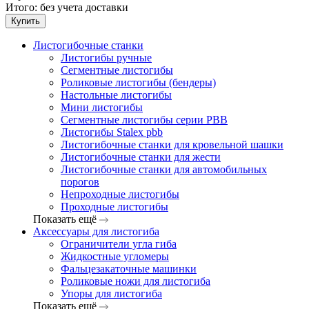
Итого:
без учета доставки
Купить
Листогибочные станки
Листогибы ручные
Сегментные листогибы
Роликовые листогибы (бендеры)
Настольные листогибы
Мини листогибы
Сегментные листогибы серии PBB
Листогибы Stalex pbb
Листогибочные станки для кровельной шашки
Листогибочные станки для жести
Листогибочные станки для автомобильных
порогов
Непроходные листогибы
Проходные листогибы
Показать ещё
Аксессуары для листогиба
Ограничители угла гиба
Жидкостные угломеры
Фальцезакаточные машинки
Роликовые ножи для листогиба
Упоры для листогиба
Показать ещё