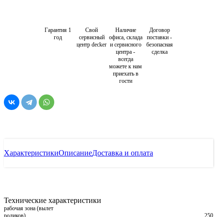
Гарантия 1
Свой
Наличие
Договор
год
сервисный
офиса, склада
поставки -
центр decker
и сервисного
безопасная
центра -
сделка
всегда
можете к нам
приехать в
гости
Характеристики
Описание
Доставка и оплата
Технические характеристики
рабочая зона (вылет
роликов)
250