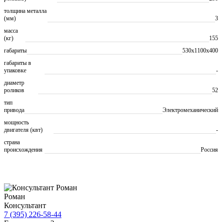
толщина металла
(мм)
3
масса
(кг)
155
габариты
530х1100х400
габариты в
упаковке
-
диаметр
роликов
52
тип
привода
Электромеханический
мощность
двигателя (квт)
-
страна
происхождения
Россия
Роман
Консультант
7 (395) 226-58-44