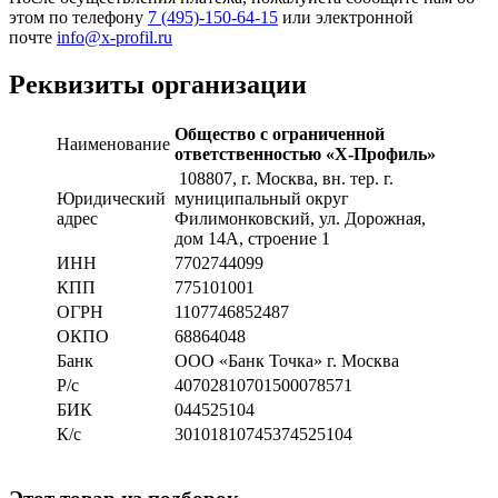
этом по телефону
7 (495)-150-64-15
или электронной
почте
info@x-profil.ru
Реквизиты организации
Общество с ограниченной
Наименование
ответственностью «Х-Профиль»
108807
, г. Москва,
вн. тер. г.
Юридический
муниципальный округ
адрес
Филимонковский, ул. Дорожная
,
дом 14А, строение 1
ИНН
7702744099
КПП
775101001
ОГРН
1107746852487
ОКПО
68864048
Банк
ООО «Банк Точка» г. Москва
Р/с
40702810701500078571
БИК
044525104
К/с
30101810745374525104