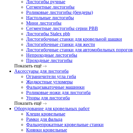
Листогибы ручные
Сегментные листогибы
Роликовые листогибы (бендеры)
Настольные листогибы
Мини листогибы
Сегментные листогибы серии PBB
Листогибы Stalex pbb
Листогибочные станки для кровельной шашки
Листогибочные станки для жести
Листогибочные станки для автомобильных порогов
Непроходные листогибы
Проходные листогибы
Показать ещё
Аксессуары для листогиба
Ограничители угла гиба
Жидкостные угломеры
Фальцезакаточные машинки
Роликовые ножи для листогиба
Упоры для листогиба
Показать ещё
Оборудование для кровельных работ
Клещи кровельные
Рамки для фальца
Фальцепрокатные кровельные станки
Киянки кровельные