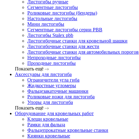
Листогибы ручные
Сегментные листогибы
Роликовые листогибы (бендеры)
Настольные листогибы
Мини листогибы
Сегментные листогибы серии PBB
Листогибы Stalex pbb
Листогибочные станки для кровельной шашки
Листогибочные станки для жести
Листогибочные станки для автомобильных порогов
Непроходные листогибы
Проходные листогибы
Показать ещё
Аксессуары для листогиба
Ограничители угла гиба
Жидкостные угломеры
Фальцезакаточные машинки
Роликовые ножи для листогиба
Упоры для листогиба
Показать ещё
Оборудование для кровельных работ
Клещи кровельные
Рамки для фальца
Фальцепрокатные кровельные станки
Киянки кровельные