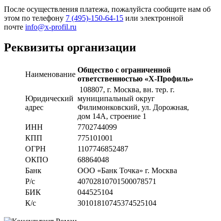
После осуществления платежа, пожалуйста сообщите нам об
этом по телефону
7 (495)-150-64-15
или электронной
почте
info@x-profil.ru
Реквизиты организации
Общество с ограниченной
Наименование
ответственностью «Х-Профиль»
108807
, г. Москва,
вн. тер. г.
Юридический
муниципальный округ
адрес
Филимонковский, ул. Дорожная
,
дом 14А, строение 1
ИНН
7702744099
КПП
775101001
ОГРН
1107746852487
ОКПО
68864048
Банк
ООО «Банк Точка» г. Москва
Р/с
40702810701500078571
БИК
044525104
К/с
30101810745374525104