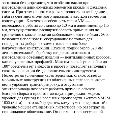
заготовки без разрезания, что особенно важно при
изготовлении длинномерных элементов кровли и фасадных
систем. При этом станок сохраняет точность по всей длине
гиба за счёт многоточечного прижима и жесткой геометрии
конструкции. Ключевая особенность серии VM —
возможность работы со сталью до 1,0 мм и алюминием до 1,5
мм, что существенно расширяет область применения по
сравнению с классическими мобильными листогибами . Это
позволяет использовать оборудование не только для
стандартных доборных элементов, но и для более
нагруженных конструкций. Глубина подачи около 520 мм
делает возможной обработку широких заготовок и
изготовление объемных изделий — вентиляционных коробов,
кассет, усиленных профилей . Максимальный угол гибки до
180° обеспечивает гибкость в работе и позволяет выполнять
сложные операции без дополнительного инструмента .
Несмотря на усиленные характеристики, станок остаётся
мобильным: конструкция из облегчённых сплавов снижает
вес и упрощает транспортировку, а отсутствие
электропривода позволяет работать прямо на объекте .
Быстрая сборка и простота эксплуатации делают модель
удобной для бригад и небольших производств. Germes VM IM
1055 (3,2 м) — это выбор для тех, кому нужен «переходный»
уровень: мощнее стандартных листогибов, но без затрат на
стационарное оборудование. Он подходит для регулярной