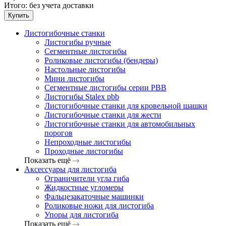
Итого:
без учета доставки
Купить
Листогибочные станки
Листогибы ручные
Сегментные листогибы
Роликовые листогибы (бендеры)
Настольные листогибы
Мини листогибы
Сегментные листогибы серии PBB
Листогибы Stalex pbb
Листогибочные станки для кровельной шашки
Листогибочные станки для жести
Листогибочные станки для автомобильных
порогов
Непроходные листогибы
Проходные листогибы
Показать ещё
Аксессуары для листогиба
Ограничители угла гиба
Жидкостные угломеры
Фальцезакаточные машинки
Роликовые ножи для листогиба
Упоры для листогиба
Показать ещё