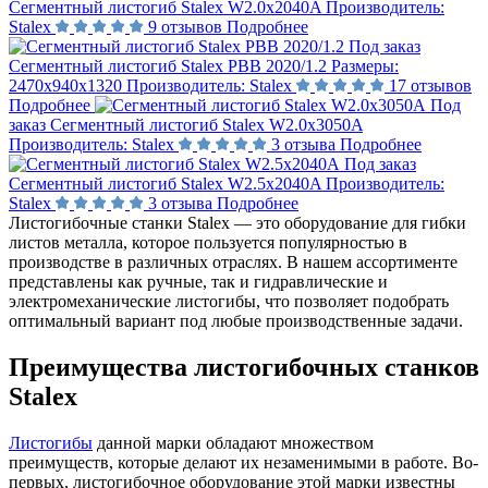
Сегментный листогиб Stalex W2.0x2040A
Производитель:
Stalex
9 отзывов
Подробнее
Под заказ
Сегментный листогиб Stalex PBB 2020/1.2
Размеры:
2470х940х1320
Производитель:
Stalex
17 отзывов
Подробнее
Под
заказ
Сегментный листогиб Stalex W2.0x3050A
Производитель:
Stalex
3 отзыва
Подробнее
Под заказ
Сегментный листогиб Stalex W2.5x2040A
Производитель:
Stalex
3 отзыва
Подробнее
Листогибочные станки Stalex — это оборудование для гибки
листов металла, которое пользуется популярностью в
производстве в различных отраслях. В нашем ассортименте
представлены как ручные, так и гидравлические и
электромеханические листогибы, что позволяет подобрать
оптимальный вариант под любые производственные задачи.
Преимущества листогибочных станков
Stalex
Листогибы
данной марки обладают множеством
преимуществ, которые делают их незаменимыми в работе. Во-
первых, листогибочное оборудование этой марки известны