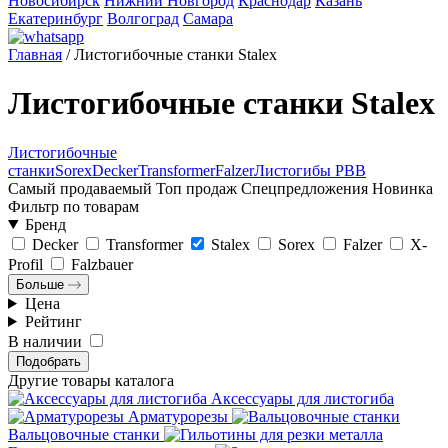
Новосибирск
Нижний Новгород
Краснодар
Казань
Екатеринбург
Волгоград
Самара
Главная
/
Листогибочные станки Stalex
Листогибочные станки Stalex
Листогибочные
станки
Sorex
Decker
Transformer
Falzer
Листогибы PBB
Самый продаваемый
Топ продаж
Спецпредложения
Новинка
Фильтр по товарам
Бренд
Decker
Transformer
Stalex
Sorex
Falzer
X-
Profil
Falzbauer
Больше
Цена
Рейтинг
В наличии
Подобрать
Другие товары каталога
Аксессуары для листогиба
Арматурорезы
Вальцовочные станки