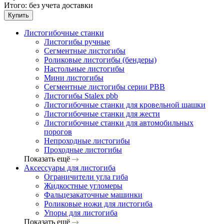
Итого:
без учета доставки
Купить
Листогибочные станки
Листогибы ручные
Сегментные листогибы
Роликовые листогибы (бендеры)
Настольные листогибы
Мини листогибы
Сегментные листогибы серии PBB
Листогибы Stalex pbb
Листогибочные станки для кровельной шашки
Листогибочные станки для жести
Листогибочные станки для автомобильных
порогов
Непроходные листогибы
Проходные листогибы
Показать ещё
Аксессуары для листогиба
Ограничители угла гиба
Жидкостные угломеры
Фальцезакаточные машинки
Роликовые ножи для листогиба
Упоры для листогиба
Показать ещё