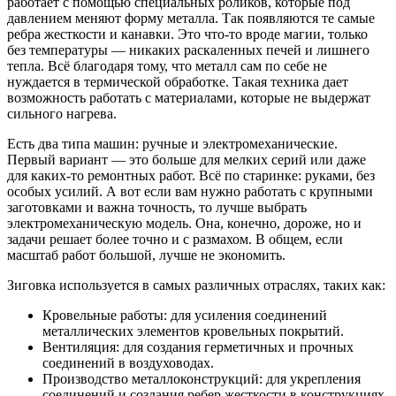
работает с помощью специальных роликов, которые под
давлением меняют форму металла. Так появляются те самые
ребра жесткости и канавки. Это что-то вроде магии, только
без температуры — никаких раскаленных печей и лишнего
тепла. Всё благодаря тому, что металл сам по себе не
нуждается в термической обработке. Такая техника дает
возможность работать с материалами, которые не выдержат
сильного нагрева.
Есть два типа машин: ручные и электромеханические.
Первый вариант — это больше для мелких серий или даже
для каких-то ремонтных работ. Всё по старинке: руками, без
особых усилий. А вот если вам нужно работать с крупными
заготовками и важна точность, то лучше выбрать
электромеханическую модель. Она, конечно, дороже, но и
задачи решает более точно и с размахом. В общем, если
масштаб работ большой, лучше не экономить.
Зиговка используется в самых различных отраслях, таких как:
Кровельные работы: для усиления соединений
металлических элементов кровельных покрытий.
Вентиляция: для создания герметичных и прочных
соединений в воздуховодах.
Производство металлоконструкций: для укрепления
соединений и создания ребер жесткости в конструкциях.