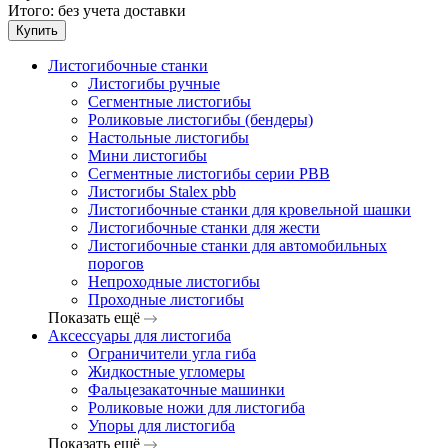
Итого:
без учета доставки
Купить
Листогибочные станки
Листогибы ручные
Сегментные листогибы
Роликовые листогибы (бендеры)
Настольные листогибы
Мини листогибы
Сегментные листогибы серии PBB
Листогибы Stalex pbb
Листогибочные станки для кровельной шашки
Листогибочные станки для жести
Листогибочные станки для автомобильных
порогов
Непроходные листогибы
Проходные листогибы
Показать ещё
Аксессуары для листогиба
Ограничители угла гиба
Жидкостные угломеры
Фальцезакаточные машинки
Роликовые ножи для листогиба
Упоры для листогиба
Показать ещё