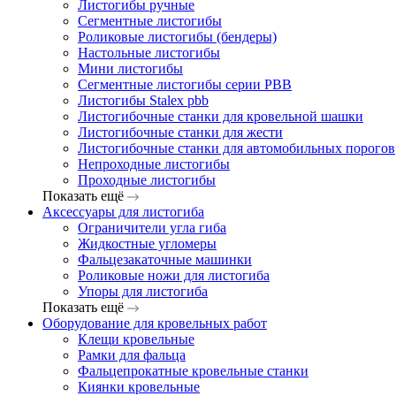
Листогибы ручные
Сегментные листогибы
Роликовые листогибы (бендеры)
Настольные листогибы
Мини листогибы
Сегментные листогибы серии PBB
Листогибы Stalex pbb
Листогибочные станки для кровельной шашки
Листогибочные станки для жести
Листогибочные станки для автомобильных порогов
Непроходные листогибы
Проходные листогибы
Показать ещё
Аксессуары для листогиба
Ограничители угла гиба
Жидкостные угломеры
Фальцезакаточные машинки
Роликовые ножи для листогиба
Упоры для листогиба
Показать ещё
Оборудование для кровельных работ
Клещи кровельные
Рамки для фальца
Фальцепрокатные кровельные станки
Киянки кровельные