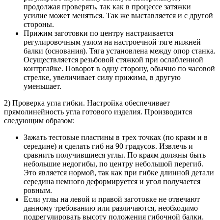
продолжая проверять, так как в процессе затяжки
усилие может меняться. Так же выставляется и с другой
стороны.
Прижим заготовки по центру настраивается
регулировочным узлом на настроечной тяге нижней
балки (основания). Тяга установлена между опор станка.
Осуществляется резьбовой стяжкой при ослабленной
контргайке. Поворот в одну сторону, обычно по часовой
стрелке, увеличивает силу прижима, в другую
уменьшает.
2) Проверка угла гибки. Настройка обеспечивает
прямолинейность угла готового изделия. Производится
следующим образом:
Зажать тестовые пластины в трех точках (по краям и в
середине) и сделать гиб на 90 градусов. Извлечь и
сравнить получившиеся углы. По краям должны быть
небольшие недогибы, по центру небольшой перегиб.
Это является нормой, так как при гибке длинной детали
середина немного деформируется и угол получается
ровным.
Если углы на левой и правой заготовке не отвечают
данному требованию или различаются, необходимо
подрегулировать высоту положения гибочной балки.