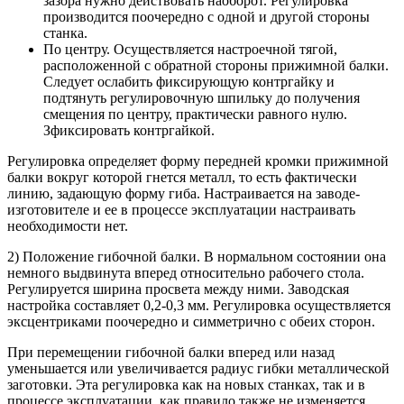
зазора нужно действовать наоборот. Регулировка
производится поочередно с одной и другой стороны
станка.
По центру. Осуществляется настроечной тягой,
расположенной с обратной стороны прижимной балки.
Следует ослабить фиксирующую контргайку и
подтянуть регулировочную шпильку до получения
смещения по центру, практически равного нулю.
Зфиксировать контргайкой.
Регулировка определяет форму передней кромки прижимной
балки вокруг которой гнется металл, то есть фактически
линию, задающую форму гиба. Настраивается на заводе-
изготовителе и ее в процессе эксплуатации настраивать
необходимости нет.
2) Положение гибочной балки. В нормальном состоянии она
немного выдвинута вперед относительно рабочего стола.
Регулируется ширина просвета между ними. Заводская
настройка составляет 0,2-0,3 мм. Регулировка осуществляется
эксцентриками поочередно и симметрично с обеих сторон.
При перемещении гибочной балки вперед или назад
уменьшается или увеличивается радиус гибки металлической
заготовки. Эта регулировка как на новых станках, так и в
процессе эксплуатации, как правило также не изменяется.