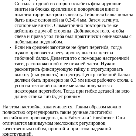
Сначала с одной из сторон ослабить фиксирующие
винты на блоках крепления и поворачивая винт в
нижнем торце настроить высоту. Гибочная балка должна
быть ниже основной на 0,3-0,4 мм. Затем затянуть
стопорные винты. Симметрично повторить те же
действия с другой стороны. Добиваемся того, чтобы
слева и права угол гиба был практически одинаковым с
небольшим недогибом.
Если на средней заготовке не будет перегиба, тогда
нужно произвести регулировку высоты центра
гибочной балки. Делается это с помощью настроечной
тяги, расположенной в ее нижней части. Нужно
расконтрить фиксирующую гайку и отрегулировать
высоту (выпуклость) по центру. Центр гибочной балки
должен быть примерно на 0,3 мм ниже рабочего стола, а
угол на тестовой полоске металла получаться с
некоторым перегибом. Тогда при гибке деталей на всю
длину станка гиб будет ровным.
На этом настройка заканчивается. Таким образом можно
полностью отрегулировать такие ручные листогибы
российского производства, как Falzer или Transformer. Они
отличаются минимумом несложных регулировок,
качественным гибом, простой и при этом надежной
конструкцией.