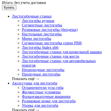
Итого:
без учета доставки
Купить
Листогибочные станки
Листогибы ручные
Сегментные листогибы
Роликовые листогибы (бендеры)
Настольные листогибы
Мини листогибы
Сегментные листогибы серии PBB
Листогибы Stalex pbb
Листогибочные станки для кровельной шашки
Листогибочные станки для жести
Листогибочные станки для автомобильных
порогов
Непроходные листогибы
Проходные листогибы
Показать ещё
Аксессуары для листогиба
Ограничители угла гиба
Жидкостные угломеры
Фальцезакаточные машинки
Роликовые ножи для листогиба
Упоры для листогиба
Показать ещё