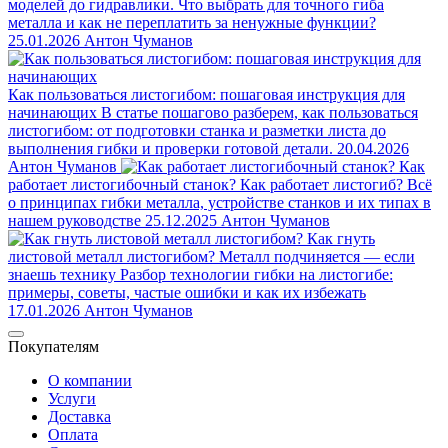
моделей до гидравлики. Что выбрать для точного гиба
металла и как не переплатить за ненужные функции?
25.01.2026
Антон Чуманов
Как пользоваться листогибом: пошаговая инструкция для
начинающих
В статье пошагово разберем, как пользоваться
листогибом: от подготовки станка и разметки листа до
выполнения гибки и проверки готовой детали.
20.04.2026
Антон Чуманов
Как
работает листогибочный станок?
Как работает листогиб? Всё
о принципах гибки металла, устройстве станков и их типах в
нашем руководстве
25.12.2025
Антон Чуманов
Как гнуть
листовой металл листогибом?
Металл подчиняется — если
знаешь технику Разбор технологии гибки на листогибе:
примеры, советы, частые ошибки и как их избежать
17.01.2026
Антон Чуманов
Покупателям
О компании
Услуги
Доставка
Оплата