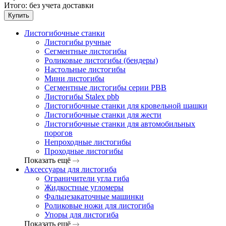
Итого:
без учета доставки
Купить
Листогибочные станки
Листогибы ручные
Сегментные листогибы
Роликовые листогибы (бендеры)
Настольные листогибы
Мини листогибы
Сегментные листогибы серии PBB
Листогибы Stalex pbb
Листогибочные станки для кровельной шашки
Листогибочные станки для жести
Листогибочные станки для автомобильных
порогов
Непроходные листогибы
Проходные листогибы
Показать ещё
Аксессуары для листогиба
Ограничители угла гиба
Жидкостные угломеры
Фальцезакаточные машинки
Роликовые ножи для листогиба
Упоры для листогиба
Показать ещё