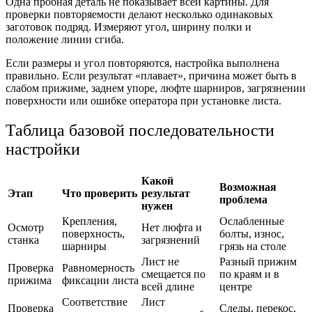
Одна пробная деталь не показывает всей картины. Для
проверки повторяемости делают несколько одинаковых
заготовок подряд. Измеряют угол, ширину полки и
положение линии сгиба.
Если размеры и угол повторяются, настройка выполнена
правильно. Если результат «плавает», причина может быть в
слабом прижиме, заднем упоре, люфте шарниров, загрязнении
поверхности или ошибке оператора при установке листа.
Таблица базовой последовательности
настройки
Какой
Возможная
Этап
Что проверить
результат
проблема
нужен
Крепления,
Ослабленные
Осмотр
Нет люфта и
поверхность,
болты, износ,
станка
загрязнений
шарниры
грязь на столе
Лист не
Разный прижим
Проверка
Равномерность
смещается по
по краям и в
прижима
фиксации листа
всей длине
центре
Соответствие
Лист
Проверка
Следы, перекос,