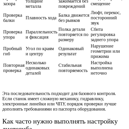
толщине
зажимается без
зазора
смещение
металла
повреждений
Люфт, перекос,
Проверка
Балка движется
Плавность хода
посторонний
балки
без рывков
звук
Полка детали
Сбита
Проверка
Параллельность
повторяется по
регулировка
упора
и фиксация
размеру
заднего упора
Нарушение
Пробный
Угол по краям
Одинаковый
геометрии или
гиб
и центру
результат
прижима
Несколько
Настройка
Повторная
Стабильная
одинаковых
выполнена
проверка
повторяемость
деталей
неточно
Эта последовательность подходит для базового контроля.
Если станок имеет сложную механику, гидравлику,
электронные линейки или ЧПУ, порядок проверки лучше
дополнять требованиями из паспорта оборудования.
Как часто нужно выполнять настройку
листогиба