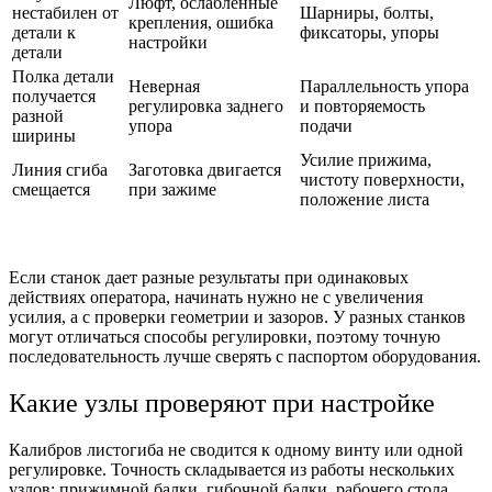
Люфт, ослабленные
нестабилен от
Шарниры, болты,
крепления, ошибка
детали к
фиксаторы, упоры
настройки
детали
Полка детали
Неверная
Параллельность упора
получается
регулировка заднего
и повторяемость
разной
упора
подачи
ширины
Усилие прижима,
Линия сгиба
Заготовка двигается
чистоту поверхности,
смещается
при зажиме
положение листа
Если станок дает разные результаты при одинаковых
действиях оператора, начинать нужно не с увеличения
усилия, а с проверки геометрии и зазоров. У разных станков
могут отличаться способы регулировки, поэтому точную
последовательность лучше сверять с паспортом оборудования.
Какие узлы проверяют при настройке
Калибров листогиба не сводится к одному винту или одной
регулировке. Точность складывается из работы нескольких
узлов: прижимной балки, гибочной балки, рабочего стола,