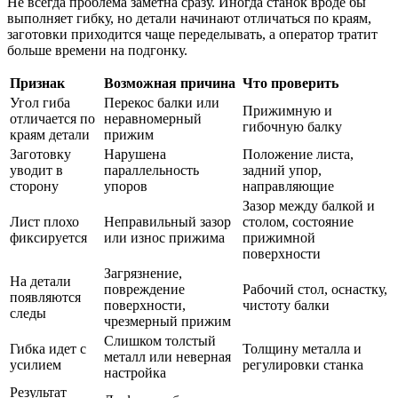
Не всегда проблема заметна сразу. Иногда станок вроде бы
выполняет гибку, но детали начинают отличаться по краям,
заготовки приходится чаще переделывать, а оператор тратит
больше времени на подгонку.
Признак
Возможная причина
Что проверить
Угол гиба
Перекос балки или
Прижимную и
отличается по
неравномерный
гибочную балку
краям детали
прижим
Заготовку
Нарушена
Положение листа,
уводит в
параллельность
задний упор,
сторону
упоров
направляющие
Зазор между балкой и
Лист плохо
Неправильный зазор
столом, состояние
фиксируется
или износ прижима
прижимной
поверхности
Загрязнение,
На детали
повреждение
Рабочий стол, оснастку,
появляются
поверхности,
чистоту балки
следы
чрезмерный прижим
Слишком толстый
Гибка идет с
Толщину металла и
металл или неверная
усилием
регулировки станка
настройка
Результат